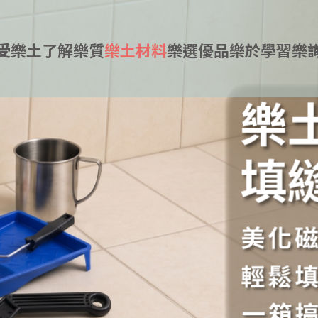
受樂土
了解樂質
樂土材料
樂選優品
樂於學習
樂