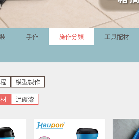
裝
手作
施作分類
工具配材
工程
模型製作
配材
泥礦漆