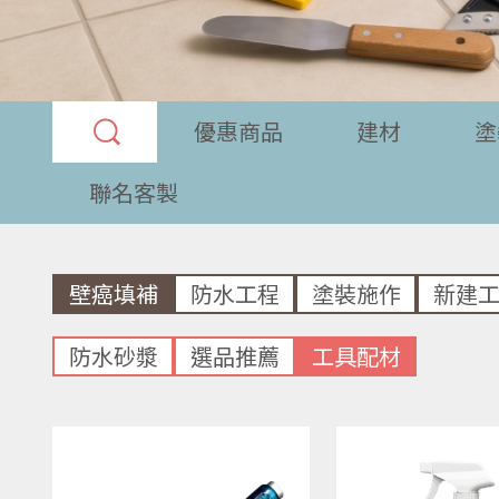
優惠商品
建材
塗
聯名客製
壁癌填補
防水工程
塗裝施作
新建
防水砂漿
選品推薦
工具配材