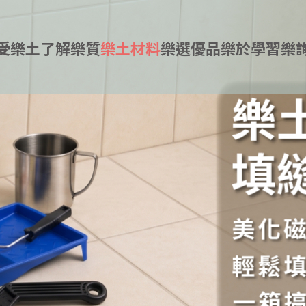
受樂土
了解樂質
樂土材料
樂選優品
樂於學習
樂