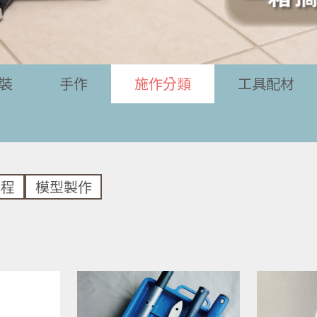
裝
手作
施作分類
工具配材
工程
模型製作