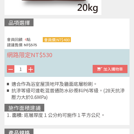
品項選擇
4
會員價:
NT$480
NT$575
NT$530
適合作為浴室屋頂地坪及牆面底層粉刷。
抗滲等級可達乾混普通防水砂漿料P6等級。(28天抗滲
壓力大於0.6MPa)
施作面積建議
面積:
 底層厚度１公分約可施作１平方公尺。
產品規格