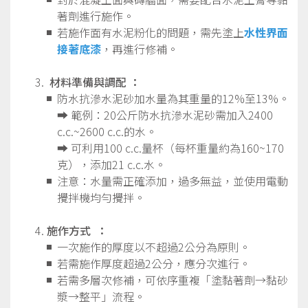
著劑進行施作。
若施作面有水泥粉化的問題，需先塗上
水性界面
接著底漆
，再進行修補。
材料準備與調配
：
防水抗滲水泥砂加水量為其重量的12%至13%。
➡︎ 範例：20公斤防水抗滲水泥砂需加入2400
c.c.~2600 c.c.的水。
➡︎ 可利用100 c.c.量杯（每杯重量約為160~170
克），添加21 c.c.水。
注意：水量需正確添加，過多無益，並使用電動
攪拌機均勻攪拌。
施作方式
：
一次施作的厚度以不超過2公分為原則。
若需施作厚度超過2公分，應分次進行。
若需多層次修補，可依序重複「塗黏著劑→黏砂
漿→整平」流程。