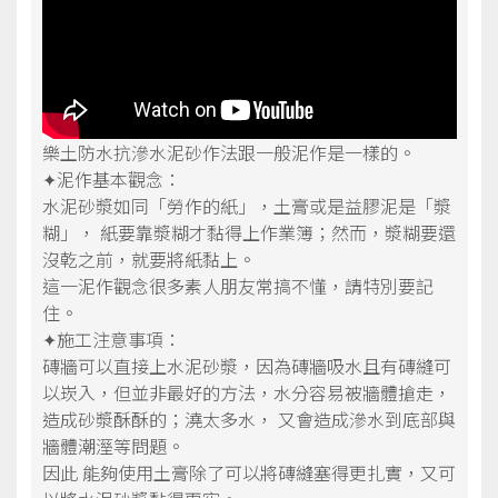
樂土防水抗滲水泥砂作法跟一般泥作是一樣的。
✦泥作基本觀念：
水泥砂漿如同「勞作的紙」，土膏或是益膠泥是「漿
糊」， 紙要靠漿糊才黏得上作業簿；然而，漿糊要還
沒乾之前，就要將紙黏上。
這一泥作觀念很多素人朋友常搞不懂，請特別要記
住。
✦施工注意事項：
磚牆可以直接上水泥砂漿，因為磚牆吸水且有磚縫可
以崁入，但並非最好的方法，水分容易被牆體搶走，
造成砂漿酥酥的；澆太多水， 又會造成滲水到底部與
牆體潮溼等問題。
因此 能夠使用土膏除了可以將磚縫塞得更扎實，又可