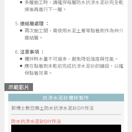
多層施工時，請確保每層防水抗滲水泥砂完全乾
燥後再進行下一層。
連結層處理
：
兩次施工間，需使用水泥土膏等黏著劑作為仲介
連結層。
注意事項
：
攪拌時水量不可過多，避免降低強度與性能。
應在黏著劑未乾前完成抗滲水泥砂的鋪設，以確
保黏著效果。
示範影片
抗滲水泥砂攪拌製作
郭博士教您樂土防水抗滲水泥砂DIY作法
防水抗滲水泥砂DIY作法