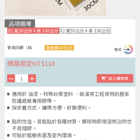
品項選擇
01.寬30公分 X 長 330公分
02.寬55公分 X 長 330公分
1
會員價:
NT$105
NT$110
適用於 油漆、特殊砂漿塗料 、裝潢等工程使用的居家
防護遮蔽專用膠帶。
採折疊方式，攜帶方便、好撕便利。

貼附性佳，易黏貼於各種材質，撕除時即使溶劑沾附也
不易殘膠。