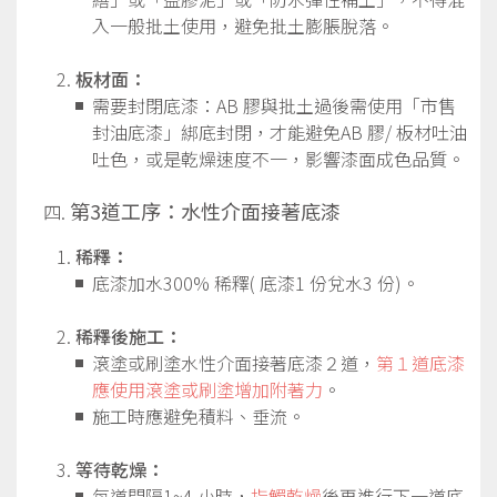
入一般批土使用，避免批土膨脹脫落。
板材面：
需要封閉底漆：AB 膠與批土過後需使用「市售
封油底漆」綁底封閉，才能避免AB 膠/ 板材吐油
吐色，或是乾燥速度不一，影響漆面成色品質。
第3道工序：水性介面接著底漆
稀釋：
底漆加水300% 稀釋( 底漆1 份兌水3 份)。
稀釋後施工：
滾塗或刷塗水性介面接著底漆２道，
第１道底漆
應使用滾塗或刷塗增加附著力
。
施工時應避免積料、垂流。
等待乾燥：
每道間隔1~4 小時，
指觸乾燥
後再進行下一道底