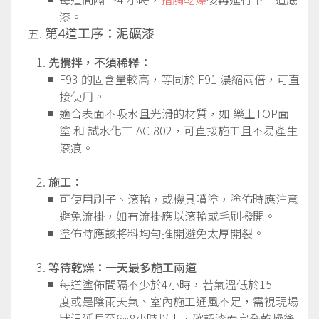
漆。
第4道工序：泥礦漆
先攪拌，不須稀釋：
F93 的固含量較高，等同於 F91 濃縮兩倍，可直
接使用。
適合表面不吸水且光滑的材質，如 樂土TOP面
塗 和 試水化工 AC-802，可直接施工且不易產生
滾痕。
施工：
可使用刷子、滾輪，或機具噴塗，塗佈時應注意
避免流掛，如有流掛應以滾輪或毛刷撥開。
塗佈時應該將料均勻推開避免太厚開裂。
等待乾燥：一天最多施工兩道
每道塗佈間隔不少於4小時，若氣溫低於15
度或是陰雨天氣、室內施工通風不足，需視現場
狀況延長至6~8小時以上，確認漆面完全乾燥後