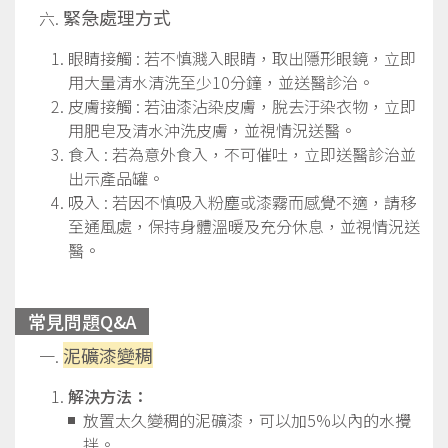
緊急處理方式
眼睛接觸 : 若不慎濺入眼睛，取出隱形眼鏡，立即
用大量清水清洗至少10分鐘，並送醫診治。
皮膚接觸 : 若油漆沾染皮膚，脫去汙染衣物，立即
用肥皂及清水沖洗皮膚，並視情況送醫。
食入 : 若為意外食入，不可催吐，立即送醫診治並
出示產品罐。
吸入 : 若因不慎吸入粉塵或漆霧而感覺不適，請移
至通風處，保持身體溫暖及充分休息，並視情況送
醫。
常見問題Q&A
泥礦漆變稠
解決方法：
放置太久變稠的泥礦漆，可以加5%以內的水攪
拌。