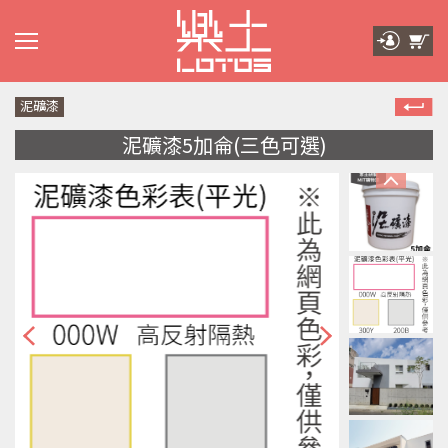
泥礦漆
泥礦漆5加侖(三色可選)