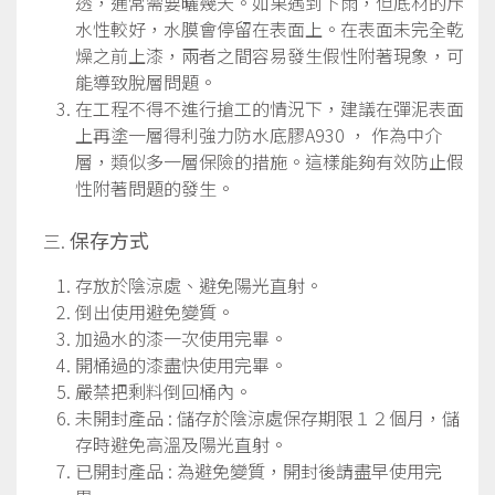
透，通常需要曬幾天。如果遇到下雨，但底材的斥
水性較好，水膜會停留在表面上。在表面未完全乾
燥之前上漆，兩者之間容易發生假性附著現象，可
能導致脫層問題。
在工程不得不進行搶工的情況下，建議在彈泥表面
上再塗一層得利強力防水底膠A930 ， 作為中介
層，類似多一層保險的措施。這樣能夠有效防止假
性附著問題的發生。
保存方式
存放於陰涼處、避免陽光直射。
倒出使用避免變質。
加過水的漆一次使用完畢。
開桶過的漆盡快使用完畢。
嚴禁把剩料倒回桶內。
未開封產品 : 儲存於陰涼處保存期限１２個月，儲
存時避免高溫及陽光直射。
已開封產品 : 為避免變質，開封後請盡早使用完