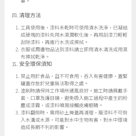
畢。
清理方法
工具使用後，漆料未乾時可使用清水洗淨，已凝結
成硬塊的漆料先用水濕潤軟化後，再用刮漆刀輕輕
刮除漆料，再進行水洗或擦拭。
衣服或周邊物品沾到漆料請立即用清水清洗或用濕
布擦拭乾淨。
安全環保須知
禁止用於食品，且不可食用，吞入有害健康，蓋緊
罐蓋存放於兒童無法取得之處。
塗刷時請保持工作場所通風良好。施工時請佩戴手
套、口罩及護目鏡，避免吸入施工過程中產生的粉
塵或漆霧，或漆料噴濺接觸皮膚眼睛。
漆料翻倒時，需用砂土掩蓋再清理，廢漆料不可倒
入水溝或水源，可能對水中生物有害，對水中環境
造成長期不利的影響。