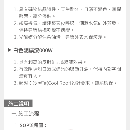
具有礦物結晶特性，天生耐久，日曬不變色，無懼
酸雨、鹽分侵蝕。
超高透氣，讓建築表皮呼吸，潮濕水氣向外蒸發，
保持建築結構乾燥不病變。
光觸媒分解沾染油污，建築外表常保潔淨。
白色泥礦漆000W
具有超高的反射能力&遮蔽效果。
有效阻隔烈日造成建築的吸熱升溫，保持內部空間
清爽宜人。
超越※冷屋頂(Cool Roof)設計要求，節能環保。
施工說明
施工流程
SOP流程圖：