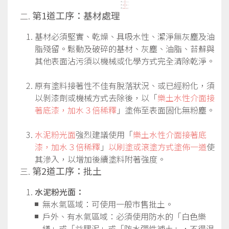
第1道工序：基材處理
基材必須堅實、乾燥、具吸水性、潔淨無灰塵及油
脂殘留。鬆動及破碎的基材、灰塵、油脂、苔蘚與
其他表面沾污須以機械或化學方式完全清除乾淨。
原有塗料接著性不佳有脫落狀況、或已經粉化，須
以剝漆劑或機械方式去除後，以「
樂土水性介面接
著底漆，加水３
倍稀釋
」塗佈至表面固化無粉塵。
水泥粉光面
強烈建議使用「
樂土水性介面接著底
漆，加水３倍稀釋
」
以刷塗或滾塗方式塗佈一道
使
其滲入，以增加後續塗料附著強度。
第2道工序：批土
水泥粉光面：
無水氣區域：可使用一般市售批土。
戶外、有水氣區域：必須使用防水的「白色樂
繕」或「益膠泥」或「防水彈性補土」，不得混