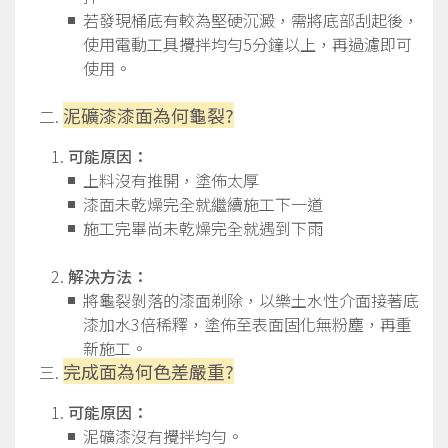
若發現桶底有較為堅硬沉澱，需將底部刮起後，
使用電動工具攪拌均勻5分鐘以上，再過濾即可
使用。
泥礦漆漆面為何龜裂?
可能原因：
上料沒有推開，塗佈太厚
漆面未乾燥完全就繼續施工下一道
施工完畢尚未乾燥完全就遇到下雨
解決方法：
將龜裂剝落的漆面剃除，以樂土水性介面接著底
漆加水3倍稀釋，塗佈至表面固化無粉塵，再重
新施工。
完成面為何色差嚴重?
可能原因：
泥礦漆沒有攪拌均勻。