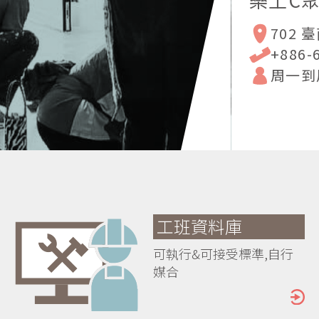
702
+886-
周一到周五
工班資料庫
可執行&可接受標準,自行
媒合