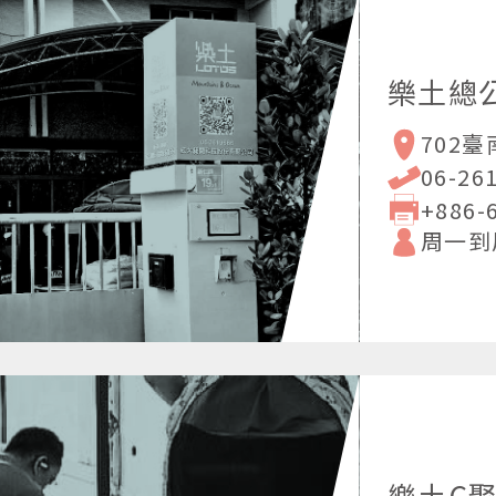
樂土總
702
06-26
+886-
周一到周五
樂土C